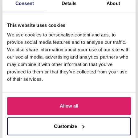
Beschrijving
Consent
Details
About
B-C25.1 K3-ZSB006 ARMBAND K3 ZEESTERREN
This website uses cookies
We use cookies to personalise content and ads, to
Anderen kochten ook
provide social media features and to analyse our traffic.
We also share information about your use of our site with
our social media, advertising and analytics partners who
may combine it with other information that you’ve
provided to them or that they’ve collected from your use
of their services.
Allow all
E-F1.2 K3-ZSB017 Armband K3 Zeesterren
Customize
Login voor prijzen