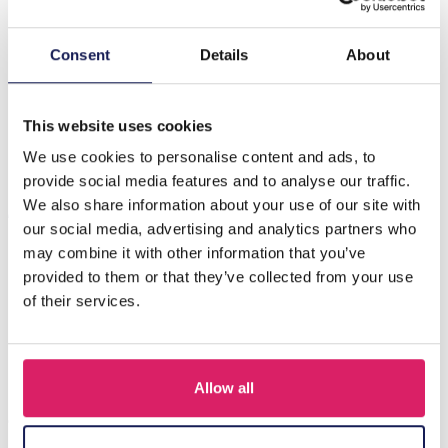
Beschrijving
Consent
Details
About
Z-A1.1 TOY1156-001 Dansen - Rijdende octopus 20 cm
met LED en muziek - Gemengde kleuren - 1 stBatterijen
niet inbegrepen
Meer
This website uses cookies
We use cookies to personalise content and ads, to
provide social media features and to analyse our traffic.
Anderen kochten ook
We also share information about your use of our site with
our social media, advertising and analytics partners who
may combine it with other information that you’ve
provided to them or that they’ve collected from your use
of their services.
Allow all