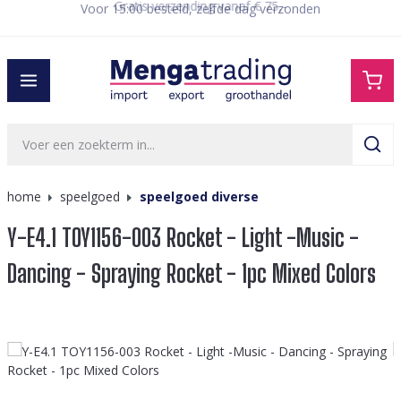
Voor 15:00 besteld, zelfde dag verzonden
hoofdinhoud
home
speelgoed
speelgoed diverse
Y-E4.1 TOY1156-003 Rocket - Light -Music -
Dancing - Spraying Rocket - 1pc Mixed Colors
Afbeeldingengalerij overslaan