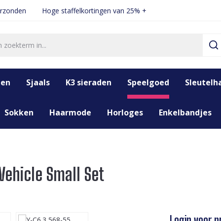
erzonden
Hoge staffelkortingen van 25% +
den
Sjaals
K3 sieraden
Speelgoed
Sleutelh
Sokken
Haarmode
Horloges
Enkelbandjes
Vehicle Small Set
Login voor pr