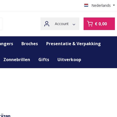
Nederlands
€ 0,00
Account
angers
Broches
Presentatie & Verpakking
Zonnebrillen
Gifts
Uitverkoop
ijzen