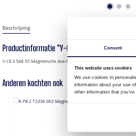
Beschrijving
Productinformatie "Y-C6.3 568-55 Magnetic DIY
Consent
Y-C6.3 568-55 Magnetische doe-het-treinvoertuig kleine set
This website uses cookies
We use cookies to personalis
Anderen kochten ook
information about your use of
other information that you’ve