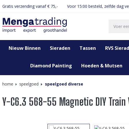
Gratis verzending vanaf € 75,-
Voor 15:00 besteld, zelfde dag v
oekopdracht
Ga naar de hoofdnavigatie
Nieuw Binnen
Sieraden
Tassen
RVS Siera
Diamond Painting
Hoeden & Mutsen
home
speelgoed
speelgoed diverse
Y-C6.3 568-55 Magnetic DIY Train 
Afbeeldingengalerij overslaan