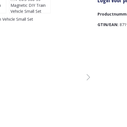
Productnumm
GTIN/EAN:
871