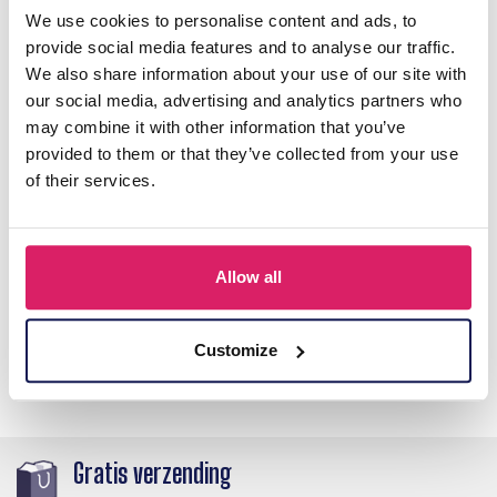
We use cookies to personalise content and ads, to
Onze collectie riemen bevat ook echte leren riemen. Als
provide social media features and to analyse our traffic.
groothandel zoeken wij altijd naar de leukste items volgens de
laatste trends.
We also share information about your use of our site with
our social media, advertising and analytics partners who
Onze lederen riemen zijn stevig, soepel en erg duurzaam. Op
may combine it with other information that you’ve
zoek naar een groothandel in mooie leren riemen? Bij Menga
provided to them or that they’ve collected from your use
Trading zit u goed.
of their services.
Staffelkorting
-5%
-10%
-15%
-20%
-25%
Order bedrag
€100,-
€200,-
€500,-
€750,-
€1000,-
Allow all
Bovenstaande kortingen worden bij het afrekenen automatisch verrekend.
Customize
Gratis verzending