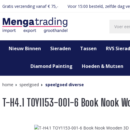
Gratis verzending vanaf € 75,-
Voor 15:00 besteld, zelfde dag v
oekopdracht
Ga naar de hoofdnavigatie
Nieuw Binnen
Sieraden
Tassen
RVS Siera
Diamond Painting
Hoeden & Mutsen
home
speelgoed
speelgoed diverse
T-H4.1 TOY1153-001-6 Book Nook W
Afbeeldingengalerij overslaan