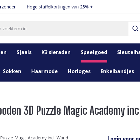
erzonden
Hoge staffelkortingen van 25% +
den
Sjaals
K3 sieraden
Speelgoed
Sleutelh
Sokken
Haarmode
Horloges
Enkelbandjes
ooden 3D Puzzle Magic Academy inc
Login voor pr