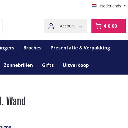
Nederlands
€ 0,00
Account
angers
Broches
Presentatie & Verpakking
Zonnebrillen
Gifts
Uitverkoop
l. Wand
ijzen