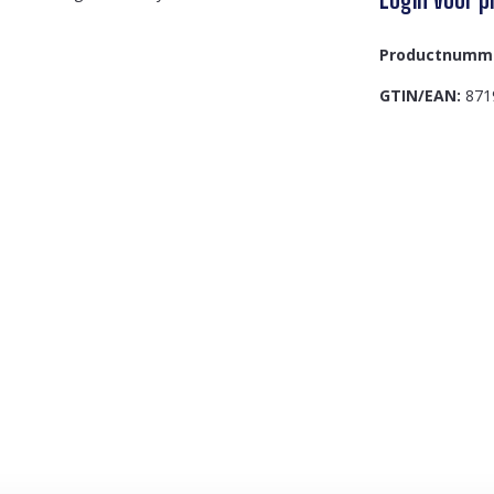
Productnumm
GTIN/EAN:
871