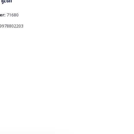
er:
71680
9978802203