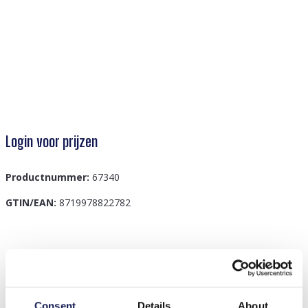
Login voor prijzen
Productnummer:
67340
GTIN/EAN:
8719978822782
Beschrijving
Introducing the S-B6.3 H1037-001-4 Fashion Headband
in a rich brown hue, the perfect accessory to elevate
Consent
Details
About