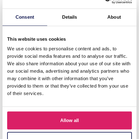
Beschrijving
Consent
Details
About
Productnaam: R-O4.2 BAG1116-001-1 Make-uptasje —
17,5 x 10 x 6 cm — Wit Beschrijving: Een compacte,
stijlvolle make-uptas g…
Meer
This website uses cookies
We use cookies to personalise content and ads, to
provide social media features and to analyse our traffic.
Anderen kochten ook
We also share information about your use of our site with
our social media, advertising and analytics partners who
may combine it with other information that you’ve
provided to them or that they’ve collected from your use
of their services.
Allow all