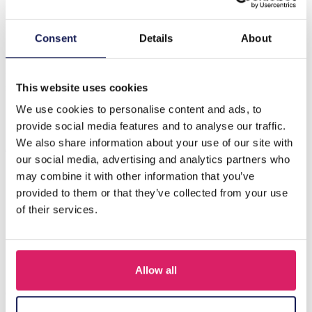
Beschrijving
Consent
Details
About
Introductie van de Q-B8.1 Bag1015-004-3 Make-uptaset
3 in 1, een stijlvolle en praktische oplossing voor al uw
schoonheidsbe…
Meer
This website uses cookies
We use cookies to personalise content and ads, to
provide social media features and to analyse our traffic.
Anderen kochten ook
We also share information about your use of our site with
our social media, advertising and analytics partners who
may combine it with other information that you’ve
provided to them or that they’ve collected from your use
of their services.
Allow all