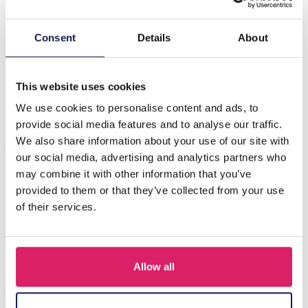
Beschrijving
Consent
Details
About
Titel: R-J6.1 BAG1116-002-3 Make-uptasje Harten —
Roze, 17,5 x 10 x 6 cm Beschrijving: Houd uw cosmetica
in stijl georganis…
Meer
This website uses cookies
We use cookies to personalise content and ads, to
provide social media features and to analyse our traffic.
Anderen kochten ook
We also share information about your use of our site with
our social media, advertising and analytics partners who
may combine it with other information that you’ve
provided to them or that they’ve collected from your use
of their services.
Allow all