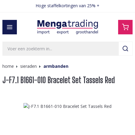
Hoge staffelkortingen van 25% +
hoofdinhoud
home
sieraden
armbanden
J-F7.1 B1661-010 Bracelet Set Tassels Red
Afbeeldingengalerij overslaan