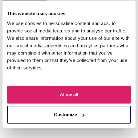
Anderen kochten ook
This website uses cookies
We use cookies to personalise content and ads, to
provide social media features and to analyse our traffic.
We also share information about your use of our site with
our social media, advertising and analytics partners who
may combine it with other information that you’ve
provided to them or that they’ve collected from your use
of their services.
Allow all
H-E25.2 B938-003-1 Bracelet Shells
Login voor prijzen
Customize
Details