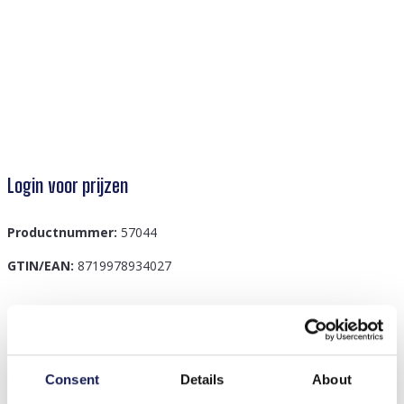
Login voor prijzen
Productnummer:
57044
GTIN/EAN:
8719978934027
Beschrijving
J-F7.1 B1661-010 Bracelet Set Tassels Red
Consent
Details
About