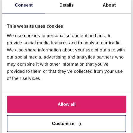
Introducing the J-E3.2 N2540-062 Fashion Necklace, a
Consent
Details
About
stunning piece that effortlessly combines elegance and
contemporary sty…
Meer
This website uses cookies
We use cookies to personalise content and ads, to
Anderen kochten ook
provide social media features and to analyse our traffic.
We also share information about your use of our site with
our social media, advertising and analytics partners who
may combine it with other information that you’ve
provided to them or that they’ve collected from your use
of their services.
Allow all
F-A12.1 N2001-010 Necklace Shells 36-44cm Black
Customize