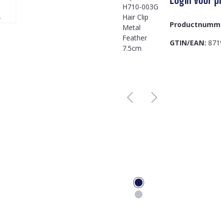
Productnumm
GTIN/EAN:
871