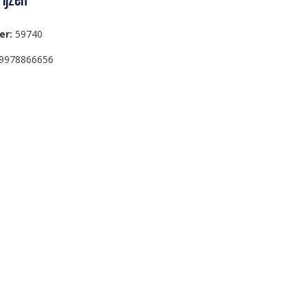
er:
59740
9978866656