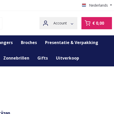
Nederlands
€ 0,00
Account
angers
Broches
Presentatie & Verpakking
Zonnebrillen
Gifts
Uitverkoop
ijzen