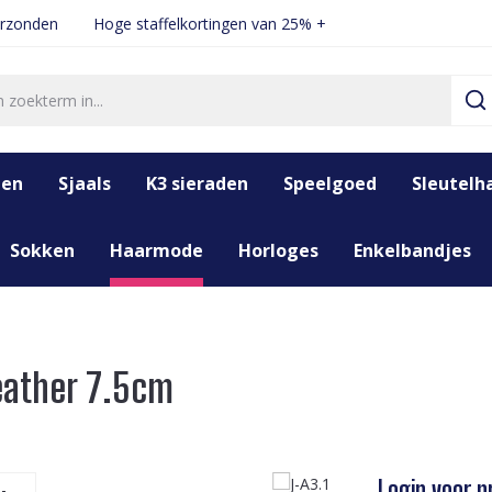
erzonden
Hoge staffelkortingen van 25% +
den
Sjaals
K3 sieraden
Speelgoed
Sleutelh
Sokken
Haarmode
Horloges
Enkelbandjes
Feather 7.5cm
Login voor pr