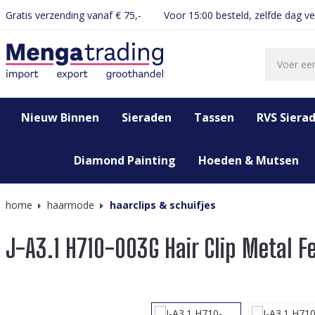
Gratis verzending vanaf € 75,-
Voor 15:00 besteld, zelfde dag v
oekopdracht
Ga naar de hoofdnavigatie
Nieuw Binnen
Sieraden
Tassen
RVS Siera
Diamond Painting
Hoeden & Mutsen
home
haarmode
haarclips & schuifjes
J-A3.1 H710-003G Hair Clip Metal 
Afbeeldingengalerij overslaan