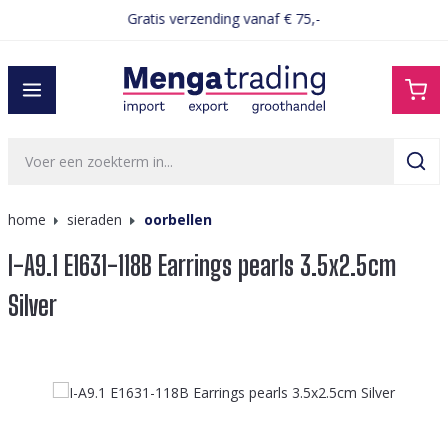
Gratis verzending vanaf € 75,-
hoofdinhoud
home
sieraden
oorbellen
I-A9.1 E1631-118B Earrings pearls 3.5x2.5cm
Silver
Afbeeldingengalerij overslaan