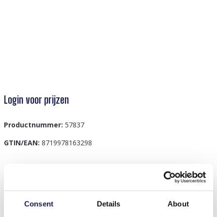
Login voor prijzen
Productnummer:
57837
GTIN/EAN:
8719978163298
Beschrijving
G-F2.2 KY39-031 Keychain Leopard 6cm
Consent
Details
About