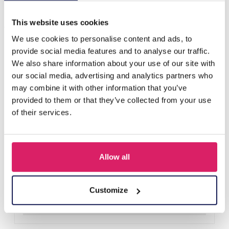
Anderen kochten ook
This website uses cookies
We use cookies to personalise content and ads, to
provide social media features and to analyse our traffic.
We also share information about your use of our site with
our social media, advertising and analytics partners who
may combine it with other information that you’ve
provided to them or that they’ve collected from your use
of their services.
Allow all
R-H3.2 KY2555-008 Keychain Plush Capybara Baguet 9cm
Login voor prijzen
Customize
Details