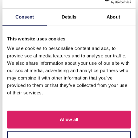
Beschrijving
Consent
Details
About
Maak kennis met de Z-D2.1 KY1154-003 Fluffy Keychain
Wallet Unicorn, een prachtig accessoire dat
functionaliteit combineert…
Meer
This website uses cookies
We use cookies to personalise content and ads, to
provide social media features and to analyse our traffic.
Anderen kochten ook
We also share information about your use of our site with
our social media, advertising and analytics partners who
may combine it with other information that you’ve
provided to them or that they’ve collected from your use
of their services.
Allow all