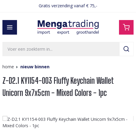
Gratis verzending vanaf € 75,-
hoofdinhoud
home
nieuw binnen
Z-D2.1 KY1154-003 Fluffy Keychain Wallet
Unicorn 9x7x5cm - Mixed Colors - 1pc
Afbeeldingengalerij overslaan