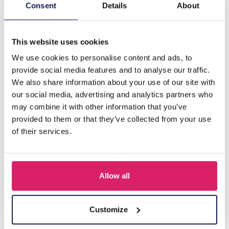
Beschrijving
Consent
Details
About
G-D10.2 H636-004A Hair Clips Stones
This website uses cookies
We use cookies to personalise content and ads, to
Anderen kochten ook
provide social media features and to analyse our traffic.
We also share information about your use of our site with
our social media, advertising and analytics partners who
may combine it with other information that you’ve
provided to them or that they’ve collected from your use
of their services.
Allow all
S-B8.5 H919-003-2 Hair Clip Set 3pcs
Customize
Login voor prijzen