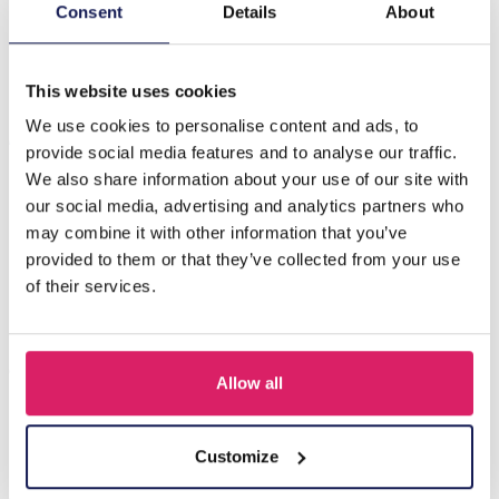
Beschrijving
Consent
Details
About
F-E22.2 E1660-034 Earrings Glass 4cm Brown
This website uses cookies
We use cookies to personalise content and ads, to
Anderen kochten ook
provide social media features and to analyse our traffic.
We also share information about your use of our site with
our social media, advertising and analytics partners who
may combine it with other information that you’ve
provided to them or that they’ve collected from your use
of their services.
Allow all
A-F10.1 E007-001 Earrings Faceted Glass Beads 4.5x3.5cm
Customize
Black
Login voor prijzen