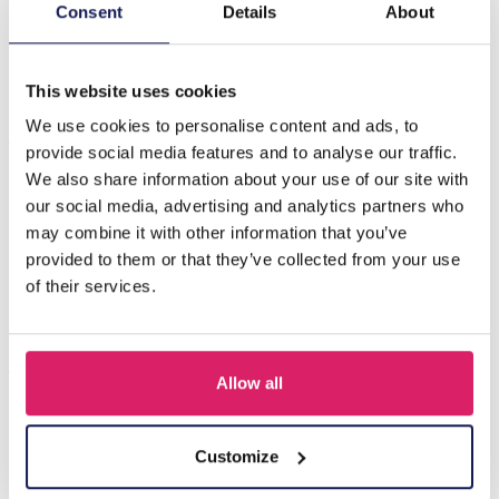
Beschrijving
Consent
Details
About
F-E18.5 B823-006G S. Steel Bracelet Layered
This website uses cookies
We use cookies to personalise content and ads, to
Anderen kochten ook
provide social media features and to analyse our traffic.
We also share information about your use of our site with
our social media, advertising and analytics partners who
may combine it with other information that you’ve
provided to them or that they’ve collected from your use
of their services.
Allow all
A-F23.2 B2574-015G Stainless Steel Bangle 8mm
Customize
Login voor prijzen