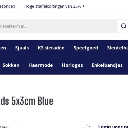
erzonden
Hoge staffelkortingen van 25% +
den
Sjaals
K3 sieraden
Speelgoed
Sleutelh
Sokken
Haarmode
Horloges
Enkelbandjes
ads 5x3cm Blue
Login voor pr