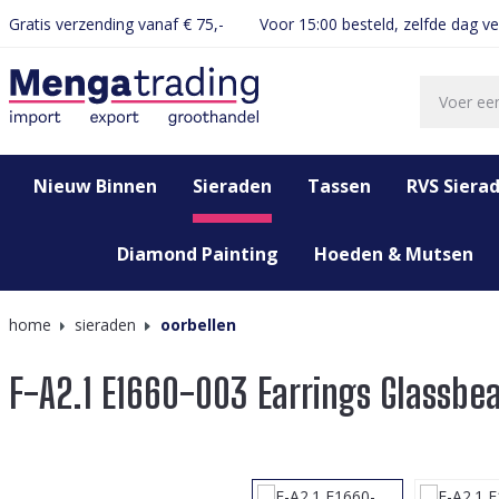
Gratis verzending vanaf € 75,-
Voor 15:00 besteld, zelfde dag v
oekopdracht
Ga naar de hoofdnavigatie
Nieuw Binnen
Sieraden
Tassen
RVS Siera
Diamond Painting
Hoeden & Mutsen
home
sieraden
oorbellen
F-A2.1 E1660-003 Earrings Glassbe
Afbeeldingengalerij overslaan