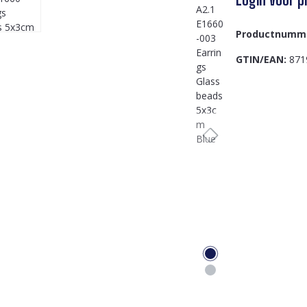
Productnumm
GTIN/EAN:
871