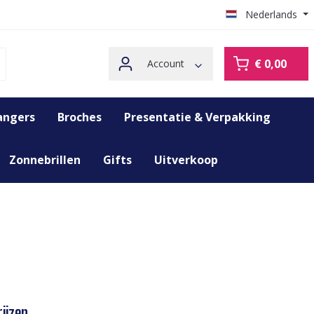
Nederlands
€ 0,00
Account
angers
Broches
Presentatie & Verpakking
Zonnebrillen
Gifts
Uitverkoop
ijzen