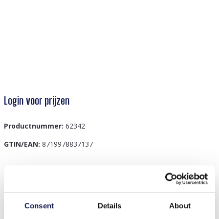
Login voor prijzen
Productnummer:
62342
GTIN/EAN:
8719978837137
Beschrijving
E-F15.2 B2375-036-1 Bracelet for Kids Star
Consent
Details
About