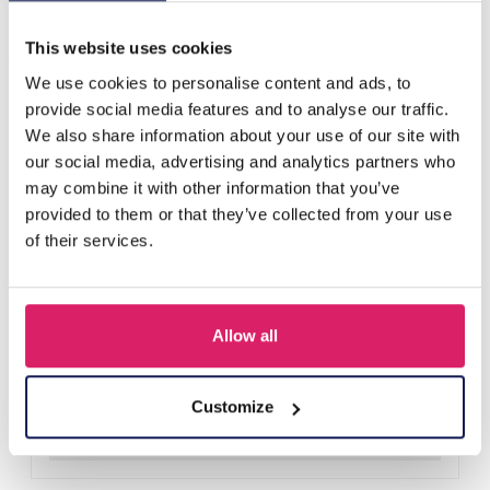
Anderen kochten ook
This website uses cookies
We use cookies to personalise content and ads, to
provide social media features and to analyse our traffic.
We also share information about your use of our site with
our social media, advertising and analytics partners who
may combine it with other information that you’ve
provided to them or that they’ve collected from your use
of their services.
Allow all
F-A1.2 B1030-002 DIY Bracelet Set for Kids
Login voor prijzen
Customize
Details