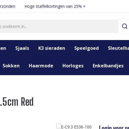
erzonden
Hoge staffelkortingen van 25% +
den
Sjaals
K3 sieraden
Speelgoed
Sleutelh
Sokken
Haarmode
Horloges
Enkelbandjes
4.5cm Red
Login voor pr