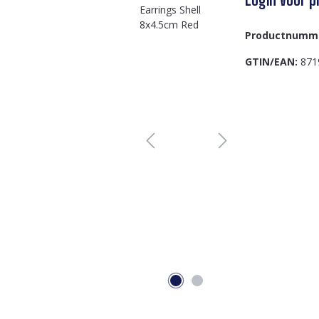
Productnumm
GTIN/EAN:
871