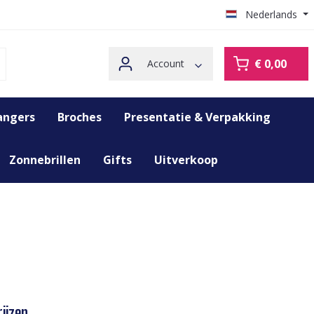
Nederlands
€ 0,00
Account
angers
Broches
Presentatie & Verpakking
Zonnebrillen
Gifts
Uitverkoop
ijzen