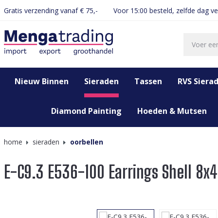
Gratis verzending vanaf € 75,-
Voor 15:00 besteld, zelfde dag v
oekopdracht
Ga naar de hoofdnavigatie
Nieuw Binnen
Sieraden
Tassen
RVS Siera
Diamond Painting
Hoeden & Mutsen
home
sieraden
oorbellen
E-C9.3 E536-100 Earrings Shell 8x
Afbeeldingengalerij overslaan