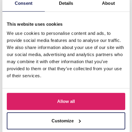
Beschrijving
Consent
Details
About
E-A18.4 E2346-002 No. 1 Clip On Earings 5cm
This website uses cookies
We use cookies to personalise content and ads, to
Anderen kochten ook
provide social media features and to analyse our traffic.
We also share information about your use of our site with
our social media, advertising and analytics partners who
may combine it with other information that you’ve
provided to them or that they’ve collected from your use
of their services.
Allow all
A-F10.1 E007-001 Earrings Faceted Glass Beads 4.5x3.5cm
Customize
Black
Login voor prijzen