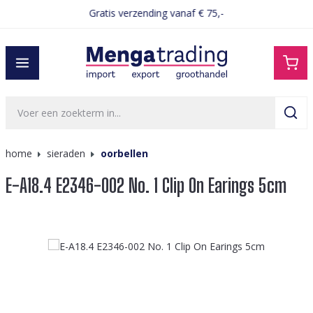
Gratis verzending vanaf € 75,-
hoofdinhoud
home
sieraden
oorbellen
E-A18.4 E2346-002 No. 1 Clip On Earings 5cm
Afbeeldingengalerij overslaan