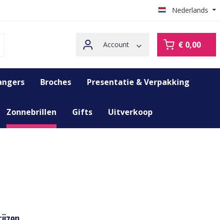
Nederlands
€ 0,00
Account
angers
Broches
Presentatie & Verpakking
Zonnebrillen
Gifts
Uitverkoop
ijzen