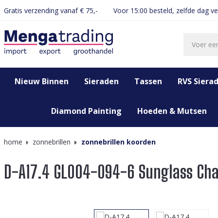
Gratis verzending vanaf € 75,-
Voor 15:00 besteld, zelfde dag v
oekopdracht
Ga naar de hoofdnavigatie
Nieuw Binnen
Sieraden
Tassen
RVS Siera
Diamond Painting
Hoeden & Mutsen
home
zonnebrillen
zonnebrillen koorden
D-A17.4 GL004-094-6 Sunglass Cha
Afbeeldingengalerij overslaan