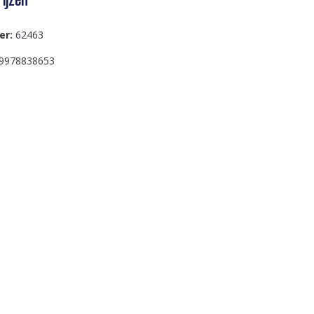
er:
62463
9978838653