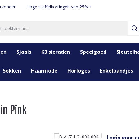
erzonden
Hoge staffelkortingen van 25% +
den
Sjaals
K3 sieraden
Speelgoed
Sleutelh
Sokken
Haarmode
Horloges
Enkelbandjes
in Pink
Login voor pr