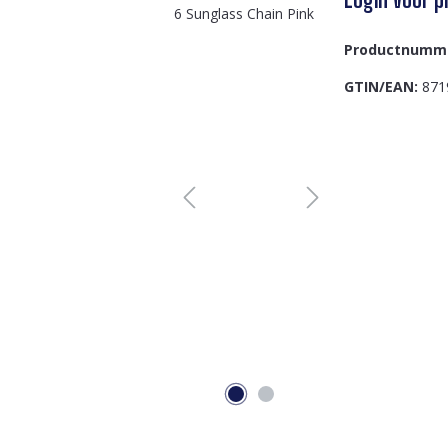
Productnumm
GTIN/EAN:
871