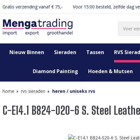
Gratis verzending vanaf € 75,-
Voor 15:00 besteld, zelfde dag v
oekopdracht
Ga naar de hoofdnavigatie
Nieuw Binnen
Sieraden
Tassen
RVS Siera
Diamond Painting
Hoeden & Mutsen
home
rvs sieraden
heren / uniseks rvs
C-E14.1 B824-020-6 S. Steel Leathe
Afbeeldingengalerij overslaan