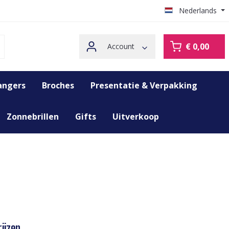
Nederlands
€ 0,00
Account
angers
Broches
Presentatie & Verpakking
Zonnebrillen
Gifts
Uitverkoop
ijzen