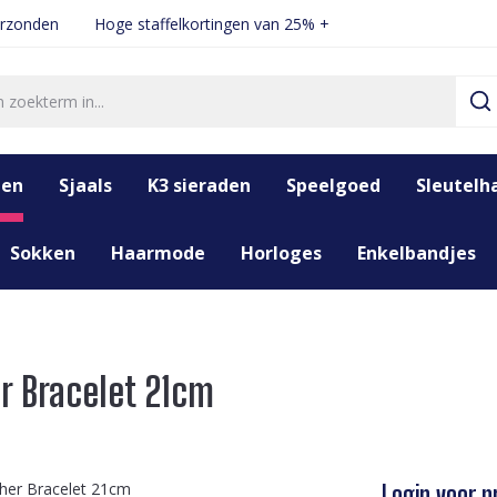
erzonden
Hoge staffelkortingen van 25% +
den
Sjaals
K3 sieraden
Speelgoed
Sleutelh
Sokken
Haarmode
Horloges
Enkelbandjes
r Bracelet 21cm
Login voor pr