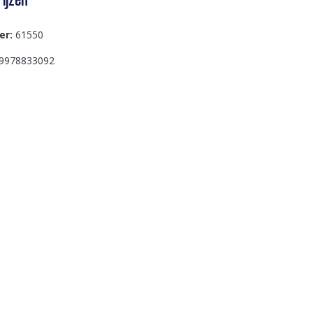
er:
61550
9978833092