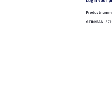
Productnumm
GTIN/EAN:
871