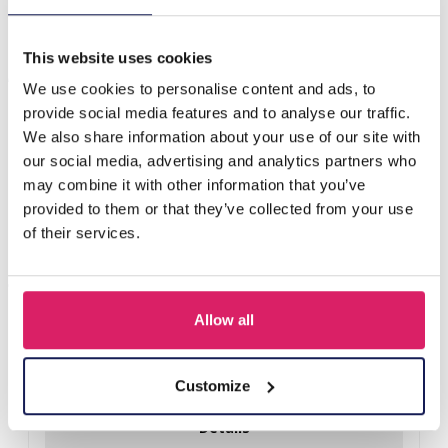
This website uses cookies
Anderen kochten ook
We use cookies to personalise content and ads, to
provide social media features and to analyse our traffic.
We also share information about your use of our site with
our social media, advertising and analytics partners who
may combine it with other information that you’ve
provided to them or that they’ve collected from your use
of their services.
Allow all
R-P2.2 PK1009-005S Paper Gift Bag Size S 18x13x8cm - 12pcs
Customize
Login voor prijzen
Details