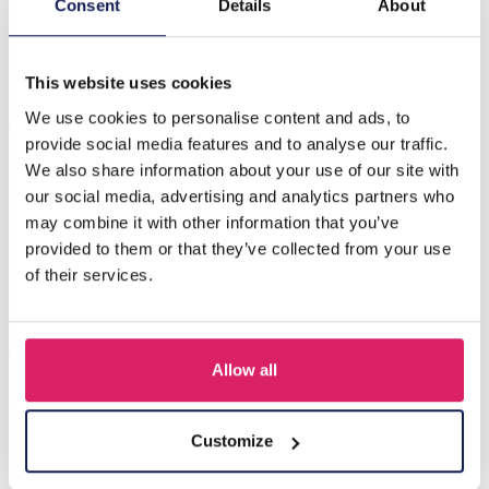
Z-D2.5 PK424-290M Metal with Mirror Display
Consent
Details
About
23x23x5cm
This website uses cookies
Anderen kochten ook
We use cookies to personalise content and ads, to
provide social media features and to analyse our traffic.
We also share information about your use of our site with
our social media, advertising and analytics partners who
may combine it with other information that you’ve
provided to them or that they’ve collected from your use
of their services.
Allow all
Y-B2.5 PK424-003 Wood with Metal Display for Earrings
27x22x7cm Gold
Customize
Login voor prijzen