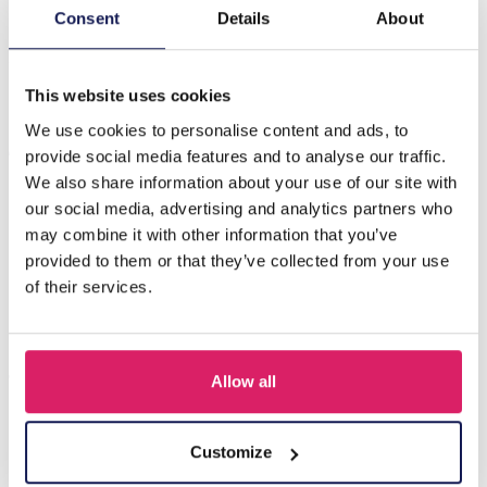
Introductie van de Z-C4.5 PK1032-007-geschenkdoos, de
Consent
Details
About
perfecte oplossing voor het presenteren van uw
gekoesterde sieradenstu…
Meer
This website uses cookies
We use cookies to personalise content and ads, to
Anderen kochten ook
provide social media features and to analyse our traffic.
We also share information about your use of our site with
our social media, advertising and analytics partners who
may combine it with other information that you’ve
provided to them or that they’ve collected from your use
of their services.
Allow all
Q-D7.2 T2405-016 Knitted Positive Chicken 8.5cm
Customize