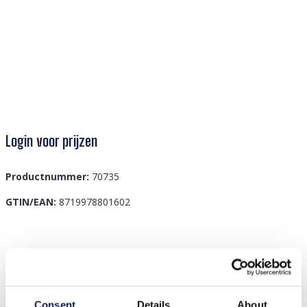
Login voor prijzen
Productnummer:
70735
GTIN/EAN:
8719978801602
Beschrijving
Maak kennis met de Z-C2.5 TOY1157-001 Pluche Otter,
een heerlijke metgezel voor alle leeftijden! Deze
Consent
Details
About