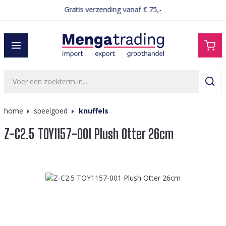
Gratis verzending vanaf € 75,-
hoofdinhoud
home
speelgoed
knuffels
Z-C2.5 TOY1157-001 Plush Otter 26cm
Afbeeldingengalerij overslaan