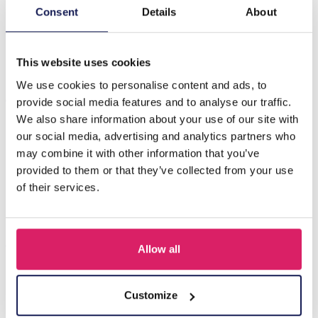
Producttitel: X-J2.2 WA100-004 Kleine PU-portemonnee
Consent
Details
About
– Bloemen, 10 x 7 cm, zwart Korte beschrijving: De X-J2.2
WA100-004 kl…
Meer
This website uses cookies
We use cookies to personalise content and ads, to
Anderen kochten ook
provide social media features and to analyse our traffic.
We also share information about your use of our site with
our social media, advertising and analytics partners who
may combine it with other information that you’ve
provided to them or that they’ve collected from your use
of their services.
Allow all
Z-E2.3 LED Foam Sticks -Multi Color 47x3.5cm
Customize