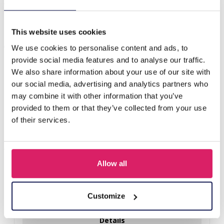
X-E2.1 PK829-009 Ring Display 2 Layers 19x6x9cm Green
This website uses cookies
Anderen kochten ook
We use cookies to personalise content and ads, to
provide social media features and to analyse our traffic.
We also share information about your use of our site with
our social media, advertising and analytics partners who
may combine it with other information that you’ve
provided to them or that they’ve collected from your use
of their services.
Allow all
Y-B2.5 PK424-003 Wood with Metal Display for Earrings
27x22x7cm Gold
Customize
Login voor prijzen
Details