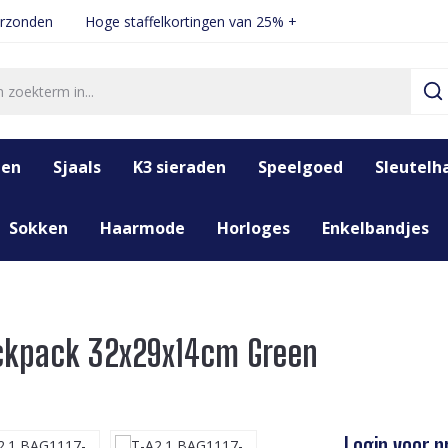
erzonden
Hoge staffelkortingen van 25% +
den
Sjaals
K3 sieraden
Speelgoed
Sleutelh
Sokken
Haarmode
Horloges
Enkelbandjes
ackpack 32x29x14cm Green
Login voor pr