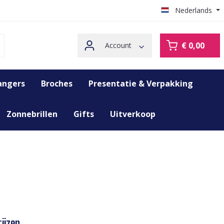
Nederlands
€ 0,00
Account
angers
Broches
Presentatie & Verpakking
Zonnebrillen
Gifts
Uitverkoop
ijzen