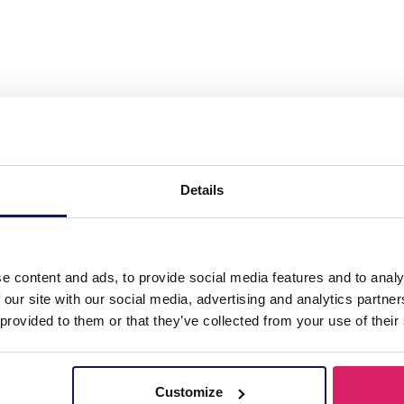
Fabric Backpack 32x29x14cm Green"
levendige groene tint, ontworpen voor zowel stijl als functionalitei
Details
ale metgezel is voor dagelijks woon-werkverkeer, buitenavonturen of
 ook een gestructureerde afwerking die een vleugje verfijning toevo
len georganiseerd en gemakkelijk toegankelijk blijven. De verstelbar
een vleugje frisheid toe aan je outfit, waardoor het een veelzijdig a
ix van stijl, comfort en functionaliteit. Upgrade vandaag nog je acces
e content and ads, to provide social media features and to analy
 our site with our social media, advertising and analytics partn
 provided to them or that they’ve collected from your use of their
Customize