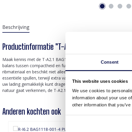
Beschrijving
Productinformatie "T-A2.1 BAG1117-008-4 Rib 
Maak kennis met de T-A2.1 BAG1117-008-4 rugzak van ribstof in een 
Consent
balans tussen compactheid en functionaliteit, waardoor hij een ide
ribmateriaal en beschikt niet alleen over duurzaamheid, maar heeft
essentiële spullen, terwijl extra vakken ervoor zorgen dat uw spul
This website uses cookies
uw lading gemakkelijk kunt dragen. De opvallende groene kleur voegt 
natuur gaat verkennen, de T-A2.1 Rib Fabric-rugzak is de perfecte m
We use cookies to personalis
information about your use of
other information that you’ve
Anderen kochten ook