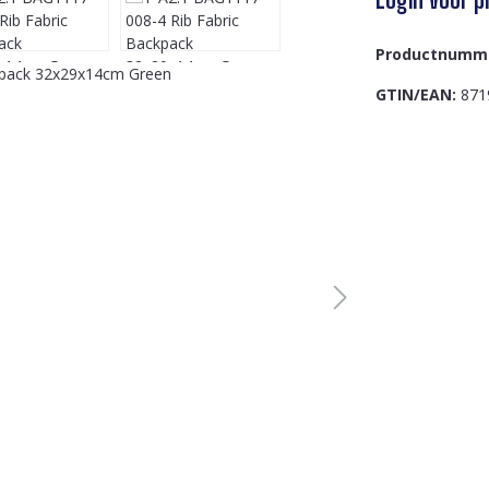
Productnumm
GTIN/EAN:
871