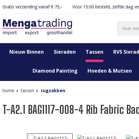
Gratis verzending vanaf € 75,-
Voor 15:00 besteld, zelfde dag v
oekopdracht
Ga naar de hoofdnavigatie
Nieuw Binnen
Sieraden
Tassen
RVS Siera
Diamond Painting
Hoeden & Mutsen
home
tassen
rugzakken
T-A2.1 BAG1117-008-4 Rib Fabric B
Afbeeldingengalerij overslaan