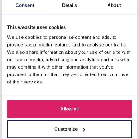
Introductie van de S-G6.4 SOCK023-001 paar sokken,
Consent
Details
About
ontworpen om feestelijk gejuich te brengen aan uw
garderobe! Perfecte gro…
Meer
This website uses cookies
We use cookies to personalise content and ads, to
Anderen kochten ook
provide social media features and to analyse our traffic.
We also share information about your use of our site with
our social media, advertising and analytics partners who
may combine it with other information that you’ve
provided to them or that they’ve collected from your use
of their services.
Allow all
T-L8.1 KY615-156 Keychain Bear Christmas 11.5cm - 1pc
Customize