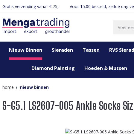
Gratis verzending vanaf € 75,-
Voor 15:00 besteld, zelfde dag v
oekopdracht
Ga naar de hoofdnavigatie
Nieuw Binnen
Sieraden
Tassen
RVS Siera
Diamond Painting
Hoeden & Mutsen
home
nieuw binnen
S-G5.1 LS2607-005 Ankle Socks Siz
Afbeeldingengalerij overslaan