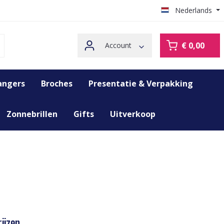
Nederlands
€ 0,00
Account
angers
Broches
Presentatie & Verpakking
Zonnebrillen
Gifts
Uitverkoop
ijzen