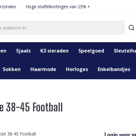
erzonden
Hoge staffelkortingen van 25% +
den
Sjaals
K3 sieraden
Speelgoed
Sleutelh
Sokken
Haarmode
Horloges
Enkelbandjes
e 38-45 Football
Login voor pr