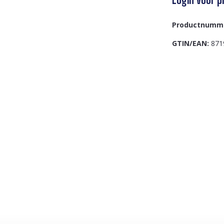
Productnumm
GTIN/EAN:
871