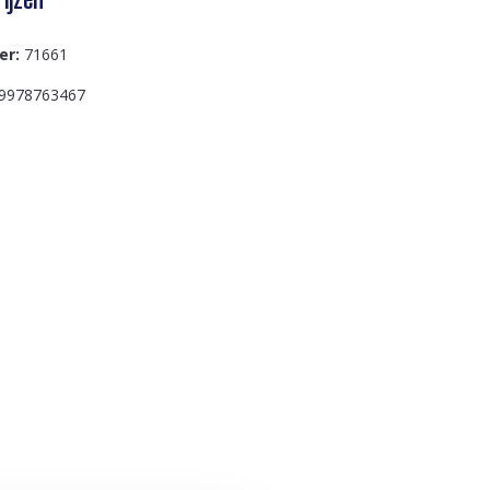
er:
71661
9978763467