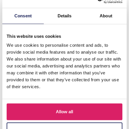
Beschrijving
Consent
Details
About
Maak kennis met de R-M2.2 BAG417-021B PU-
schoudertas, een stijlvol en veelzijdig accessoire
ontworpen voor het moderne indiv…
Meer
This website uses cookies
We use cookies to personalise content and ads, to
provide social media features and to analyse our traffic.
Anderen kochten ook
We also share information about your use of our site with
our social media, advertising and analytics partners who
may combine it with other information that you’ve
provided to them or that they’ve collected from your use
of their services.
Allow all