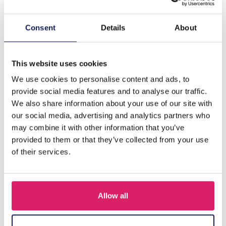
Beschrijving
Consent
Details
About
Maak kennis met de R-J3.1 BAG1119-003-2 stoffen tas,
een stijlvol en veelzijdig accessoire dat een vleugje
sprankeling toevo…
Meer
This website uses cookies
We use cookies to personalise content and ads, to
provide social media features and to analyse our traffic.
Anderen kochten ook
We also share information about your use of our site with
our social media, advertising and analytics partners who
may combine it with other information that you’ve
provided to them or that they’ve collected from your use
of their services.
Allow all