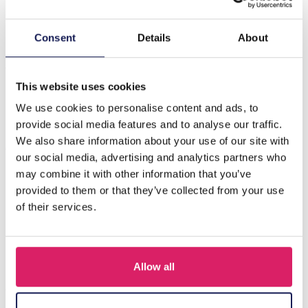
Beschrijving
Consent
Details
About
Maak kennis met de R-F3.1 SCARF1006-001-7 zachte
wintersjaal, een must-have accessoire voor de koudere
maanden. Deze prachti…
Meer
This website uses cookies
We use cookies to personalise content and ads, to
provide social media features and to analyse our traffic.
Anderen kochten ook
We also share information about your use of our site with
our social media, advertising and analytics partners who
may combine it with other information that you’ve
provided to them or that they’ve collected from your use
of their services.
Allow all