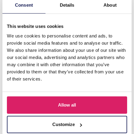
Introductie van de R-D4.1 PK1032-005 Luxury Gift Box,
Consent
Details
About
de perfecte verpakkingsoplossing voor uw meest
gekoesterde sieraden. D…
Meer
This website uses cookies
We use cookies to personalise content and ads, to
Anderen kochten ook
provide social media features and to analyse our traffic.
We also share information about your use of our site with
our social media, advertising and analytics partners who
may combine it with other information that you’ve
provided to them or that they’ve collected from your use
of their services.
Allow all
Q-D7.2 T2405-016 Knitted Positive Chicken 8.5cm
Customize