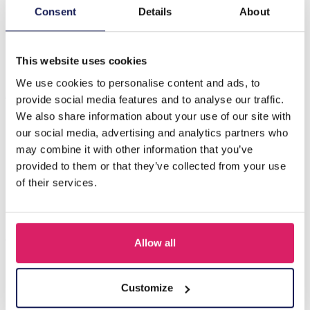
Maak kennis met de Q-K7.1 T2405-473 gebreide
Consent
Details
About
positieve vrienden - lama, een prachtige aanvulling op
uw verzameling charmante…
Meer
This website uses cookies
We use cookies to personalise content and ads, to
Anderen kochten ook
provide social media features and to analyse our traffic.
We also share information about your use of our site with
our social media, advertising and analytics partners who
may combine it with other information that you’ve
provided to them or that they’ve collected from your use
of their services.
Allow all
Q-D7.2 T2405-016 Knitted Positive Chicken 8.5cm
Customize