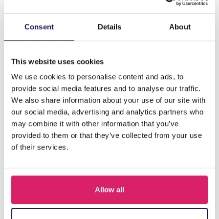
Beschrijving
Consent
Details
About
Productnaam: L-C6.2 BAG1122-001-1 PU-tas – franjes en
studs, 30 x 27 cm, zwart Korte beschrijving Een stijlvolle,
compacte…
Meer
This website uses cookies
We use cookies to personalise content and ads, to
provide social media features and to analyse our traffic.
Anderen kochten ook
We also share information about your use of our site with
our social media, advertising and analytics partners who
may combine it with other information that you’ve
provided to them or that they’ve collected from your use
of their services.
Allow all