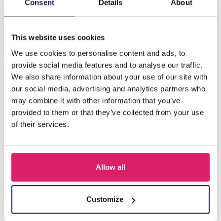
L-C5.2 PK522-013 Wood with Jute Ring Display 3 Layers
Consent
Details
About
20x11x10cm
This website uses cookies
Anderen kochten ook
We use cookies to personalise content and ads, to
provide social media features and to analyse our traffic.
We also share information about your use of our site with
our social media, advertising and analytics partners who
may combine it with other information that you’ve
provided to them or that they’ve collected from your use
of their services.
Allow all
Y-B2.5 PK424-003 Wood with Metal Display for Earrings
27x22x7cm Gold
Customize
Login voor prijzen