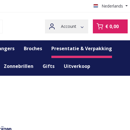
Nederlands
€ 0,00
Account
angers
Broches
Presentatie & Verpakking
Zonnebrillen
Gifts
Uitverkoop
ijzen