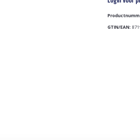
Productnumm
GTIN/EAN:
871