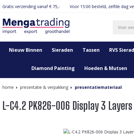
Gratis verzending vanaf € 75,-
Voor 15:00 besteld, zelfde dag v
oekopdracht
Ga naar de hoofdnavigatie
Nieuw Binnen
Sieraden
Tassen
RVS Siera
Diamond Painting
Hoeden & Mutsen
home
presentatie & verpakking
presentatiemateriaal
L-C4.2 PK826-006 Display 3 Layer
Afbeeldingengalerij overslaan