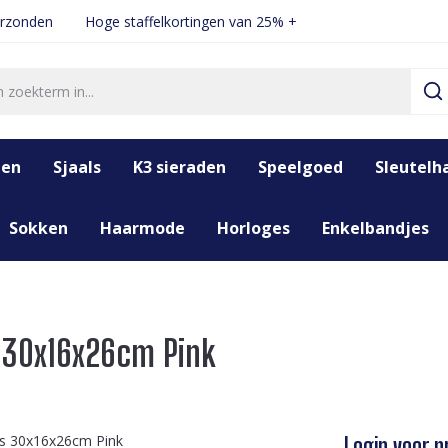
erzonden
Hoge staffelkortingen van 25% +
den
Sjaals
K3 sieraden
Speelgoed
Sleutelh
Sokken
Haarmode
Horloges
Enkelbandjes
s 30x16x26cm Pink
Login voor pr