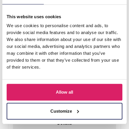
This website uses cookies
Anderen kochten ook
We use cookies to personalise content and ads, to
provide social media features and to analyse our traffic.
We also share information about your use of our site with
our social media, advertising and analytics partners who
may combine it with other information that you’ve
provided to them or that they’ve collected from your use
of their services.
Allow all
Z-E2.3 LED Foam Sticks -Multi Color 47x3.5cm
Customize
Login voor prijzen
Details