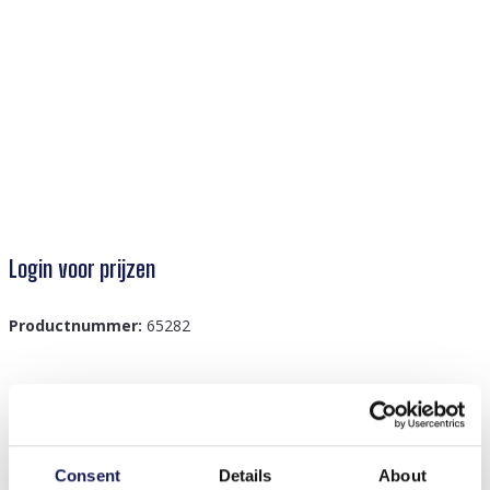
Login voor prijzen
Productnummer:
65282
Beschrijving
L-C4.1 ASHBZ2059 Diamond Painting Pillow 40x40cm
Consent
Details
About
Eiffel Tower