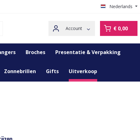
Nederlands
€ 0,00
Account
angers
Broches
Presentatie & Verpakking
Zonnebrillen
Gifts
Uitverkoop
ijzen