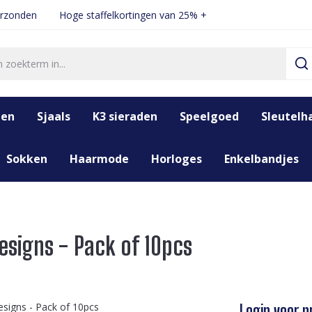
erzonden
Hoge staffelkortingen van 25% +
den
Sjaals
K3 sieraden
Speelgoed
Sleutelh
Sokken
Haarmode
Horloges
Enkelbandjes
esigns - Pack of 10pcs
Login voor pr