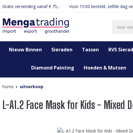
Gratis verzending vanaf € 75,-
Voor 15:00 besteld, zelfde dag v
oekopdracht
Ga naar de hoofdnavigatie
Nieuw Binnen
Sieraden
Tassen
RVS Siera
Diamond Painting
Hoeden & Mutsen
home
uitverkoop
L-A1.2 Face Mask for Kids - Mixed D
Afbeeldingengalerij overslaan