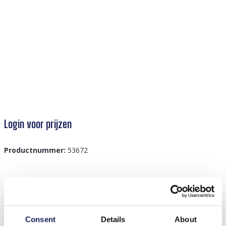
Login voor prijzen
Productnummer:
53672
Beschrijving
I-F8.1 B221-301S Rope Bracelet with S. Steel Charm
Consent
Details
About
Silver-Yellow