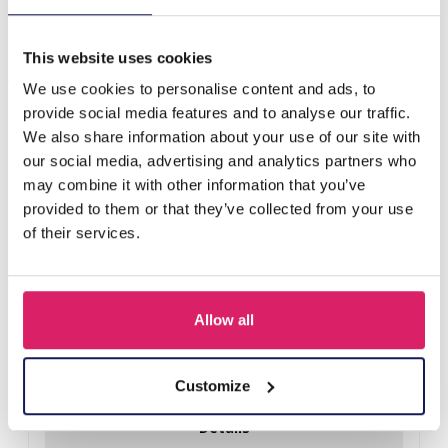
This website uses cookies
Anderen kochten ook
We use cookies to personalise content and ads, to
provide social media features and to analyse our traffic.
We also share information about your use of our site with
our social media, advertising and analytics partners who
may combine it with other information that you’ve
provided to them or that they’ve collected from your use
of their services.
Allow all
T-L8.1 KY615-156 Keychain Bear Christmas 11.5cm - 1pc
Customize
Login voor prijzen
Details