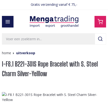
Gratis verzending vanaf € 75,-
hoofdinhoud
home
uitverkoop
I-F8.1 B221-301S Rope Bracelet with S. Steel
Charm Silver-Yelllow
Afbeeldingengalerij overslaan