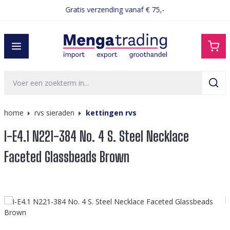
Gratis verzending vanaf € 75,-
hoofdinhoud
home
rvs sieraden
kettingen rvs
I-E4.1 N221-384 No. 4 S. Steel Necklace
Faceted Glassbeads Brown
Afbeeldingengalerij overslaan