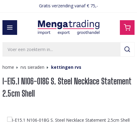
Gratis verzending vanaf € 75,-
hoofdinhoud
home
rvs sieraden
kettingen rvs
I-E15.1 N106-018G S. Steel Necklace Statement
2.5cm Shell
Afbeeldingengalerij overslaan