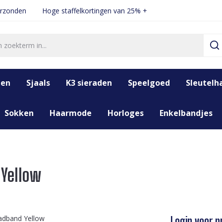
erzonden
Hoge staffelkortingen van 25% +
den
Sjaals
K3 sieraden
Speelgoed
Sleutelh
Sokken
Haarmode
Horloges
Enkelbandjes
 Yellow
Login voor pr