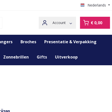
Nederlands
€ 0,00
Account
angers
Broches
Presentatie & Verpakking
Zonnebrillen
Gifts
Uitverkoop
ijzen