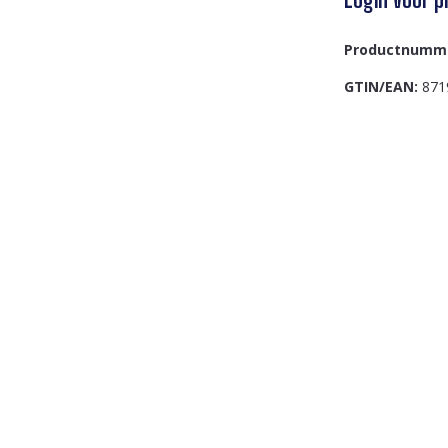
Productnumm
GTIN/EAN:
871