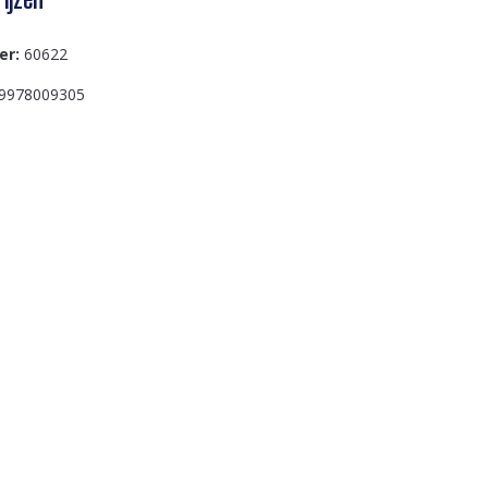
er:
60622
9978009305