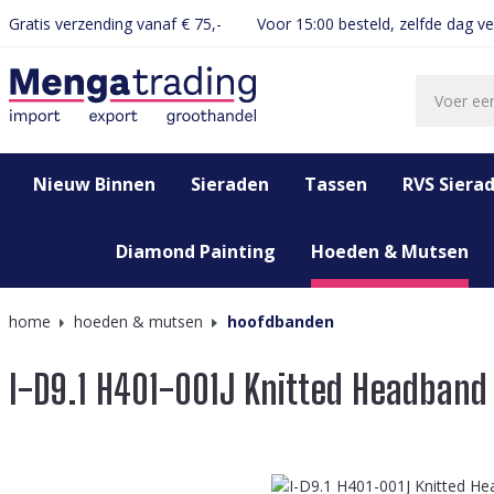
Gratis verzending vanaf € 75,-
Voor 15:00 besteld, zelfde dag v
oekopdracht
Ga naar de hoofdnavigatie
Nieuw Binnen
Sieraden
Tassen
RVS Siera
Diamond Painting
Hoeden & Mutsen
home
hoeden & mutsen
hoofdbanden
I-D9.1 H401-001J Knitted Headband
Afbeeldingengalerij overslaan