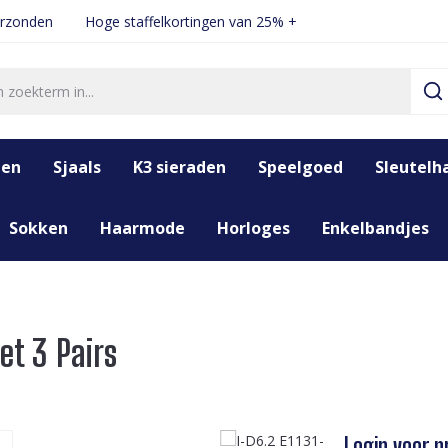
erzonden
Hoge staffelkortingen van 25% +
den
Sjaals
K3 sieraden
Speelgoed
Sleutelh
Sokken
Haarmode
Horloges
Enkelbandjes
et 3 Pairs
Login voor pr