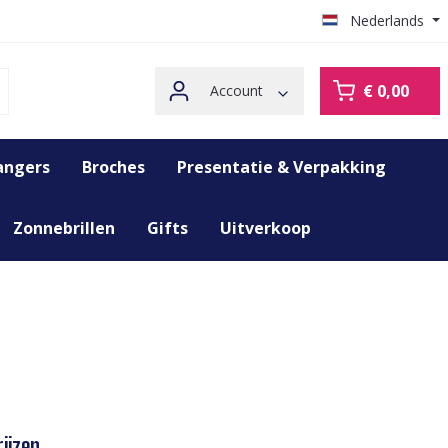
Nederlands
€ 0,00
Account
angers
Broches
Presentatie & Verpakking
Zonnebrillen
Gifts
Uitverkoop
ijzen