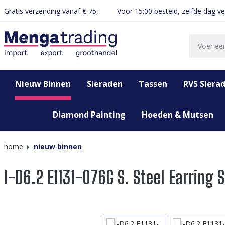
Gratis verzending vanaf € 75,-
Voor 15:00 besteld, zelfde dag v
oekopdracht
Ga naar de hoofdnavigatie
Nieuw Binnen
Sieraden
Tassen
RVS Siera
Diamond Painting
Hoeden & Mutsen
home
nieuw binnen
I-D6.2 E1131-076G S. Steel Earring S
Afbeeldingengalerij overslaan