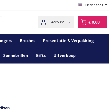
Nederlands
€ 0,00
Account
angers
Broches
Presentatie & Verpakking
Zonnebrillen
Gifts
Uitverkoop
ijzen