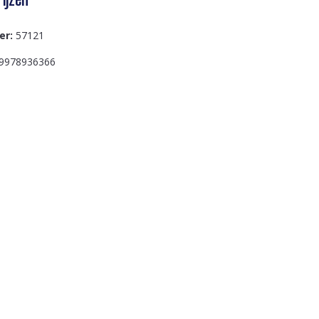
er:
57121
9978936366