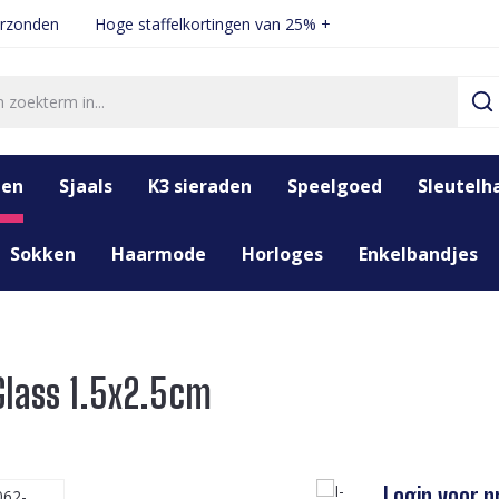
erzonden
Hoge staffelkortingen van 25% +
den
Sjaals
K3 sieraden
Speelgoed
Sleutelh
Sokken
Haarmode
Horloges
Enkelbandjes
 Glass 1.5x2.5cm
Login voor pr