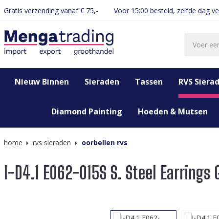
Gratis verzending vanaf € 75,-
Voor 15:00 besteld, zelfde dag v
oekopdracht
Ga naar de hoofdnavigatie
Nieuw Binnen
Sieraden
Tassen
RVS Siera
Diamond Painting
Hoeden & Mutsen
home
rvs sieraden
oorbellen rvs
I-D4.1 E062-015S S. Steel Earrings
Afbeeldingengalerij overslaan